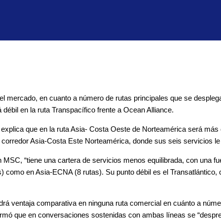
el mercado, en cuanto a número de rutas principales que se desplega
ébil en la ruta Transpacífico frente a Ocean Alliance.
explica que en la ruta Asia- Costa Oeste de Norteamérica será más dé
orredor Asia-Costa Este Norteamérica, donde sus seis servicios le 
MSC, “tiene una cartera de servicios menos equilibrada, con una fuer
 como en Asia-ECNA (8 rutas). Su punto débil es el Transatlántico, 
drá ventaja comparativa en ninguna ruta comercial en cuánto a núm
afirmó que en conversaciones sostenidas con ambas líneas se “despre