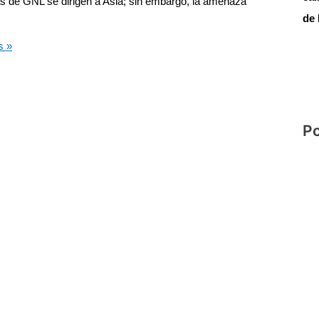
as de GNL se dirigen a Asia; sin embargo, la amenaza
de
s »
Po