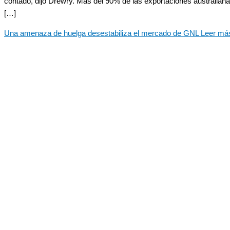
contado, dijo Drewry. Más del 90% de las exportaciones australian
[…]
Una amenaza de huelga desestabiliza el mercado de GNL
Leer má