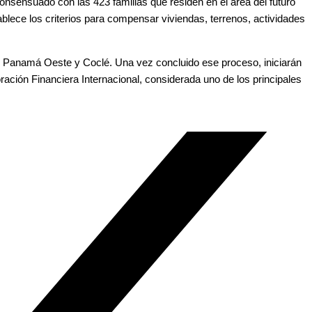
sensuado con las 423 familias que residen en el área del futuro
ece los criterios para compensar viviendas, terrenos, actividades
lón, Panamá Oeste y Coclé. Una vez concluido ese proceso, iniciarán
ción Financiera Internacional, considerada uno de los principales