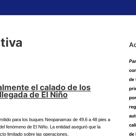
tiva
Ac
Pan
com
de 
lmente el calado de los
pri
legada de El Niño
por
reg
aut
itido para los buques Neopanamax de 49.6 a 48 pies a
cal
a del fenómeno de El Niño. La entidad aseguró que la
cto limitado sobre las operaciones.
de