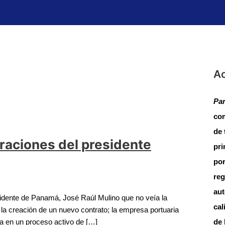
Ac
Pan
com
de 
raciones del presidente
pri
por
reg
aut
idente de Panamá, José Raúl Mulino que no veía la
cal
a creación de un nuevo contrato; la empresa portuaria
a en un proceso activo de […]
de